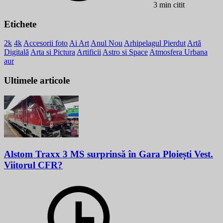
3 min citit
Etichete
2k
4k
Accesorii foto
Ai Art
Anul Nou
Arhipelagul Pierdut
Artă
Digitală
Arta si Pictura
Artificii
Astro si Space
Atmosfera Urbana
aur
Ultimele articole
Alstom Traxx 3 MS surprinsă în Gara Ploiești Vest.
Viitorul CFR?