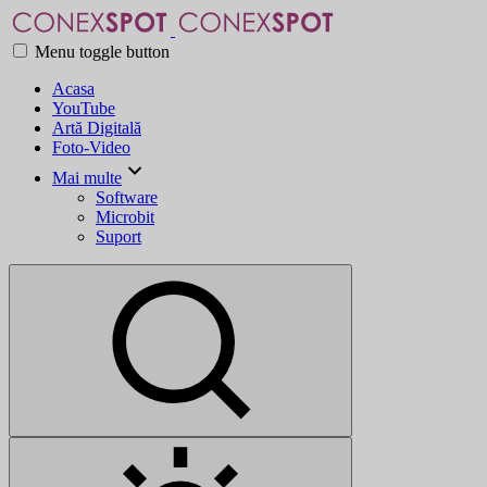
Menu toggle button
Acasa
YouTube
Artă Digitală
Foto-Video
Mai multe
Software
Microbit
Suport