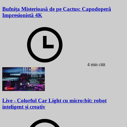
Bufnița Misterioasă de pe Cactus: Capodoperă
Impresionistă 4K
4 min citit
Live - Colorful Car Light cu micro:bit: robot
inteligent și creativ