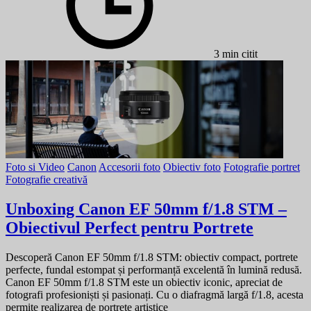
3 min citit
Foto si Video
Canon
Accesorii foto
Obiectiv foto
Fotografie portret
Fotografie creativă
Unboxing Canon EF 50mm f/1.8 STM –
Obiectivul Perfect pentru Portrete
Descoperă Canon EF 50mm f/1.8 STM: obiectiv compact, portrete
perfecte, fundal estompat și performanță excelentă în lumină redusă.
Canon EF 50mm f/1.8 STM este un obiectiv iconic, apreciat de
fotografi profesioniști și pasionați. Cu o diafragmă largă f/1.8, acesta
permite realizarea de portrete artistice