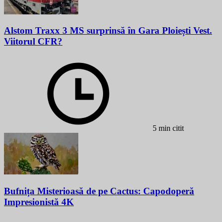
Alstom Traxx 3 MS surprinsă în Gara Ploiești Vest.
Viitorul CFR?
5 min citit
Bufnița Misterioasă de pe Cactus: Capodoperă
Impresionistă 4K