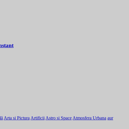
nstant
lă
Arta si Pictura
Artificii
Astro si Space
Atmosfera Urbana
aur