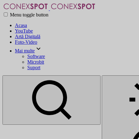
Menu toggle button
Acasa
YouTube
Artă Digitală
Foto-Video
Mai multe
Software
Microbit
Suport