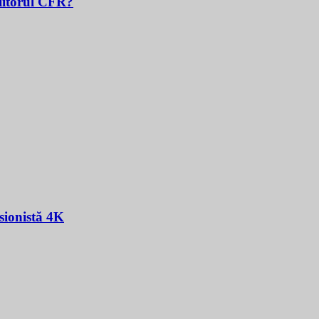
Viitorul CFR?
sionistă 4K