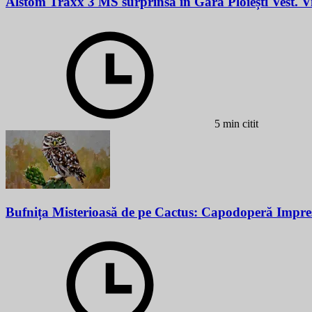
Alstom Traxx 3 MS surprinsă în Gara Ploiești Vest. 
5 min citit
Bufnița Misterioasă de pe Cactus: Capodoperă Impre