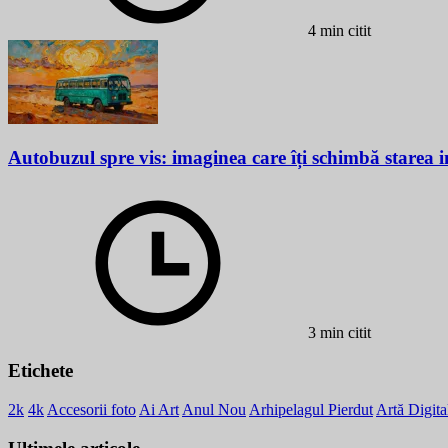
4 min citit
Autobuzul spre vis: imaginea care îți schimbă starea i
3 min citit
Etichete
2k
4k
Accesorii foto
Ai Art
Anul Nou
Arhipelagul Pierdut
Artă Digita