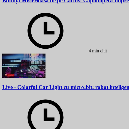
Bufnița Misterioasă de pe Cactus: Capodoperă Impre
4 min citit
Live - Colorful Car Light cu micro:bit: robot inteligent