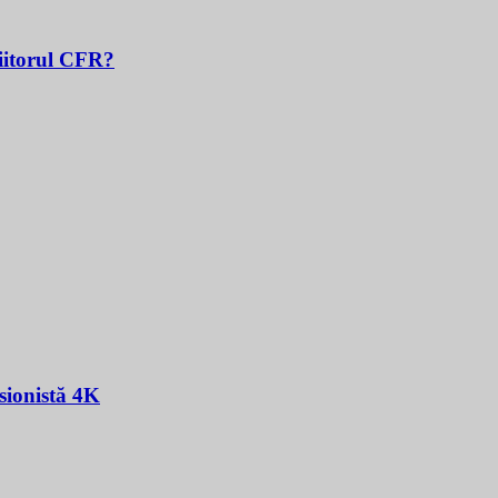
Viitorul CFR?
sionistă 4K