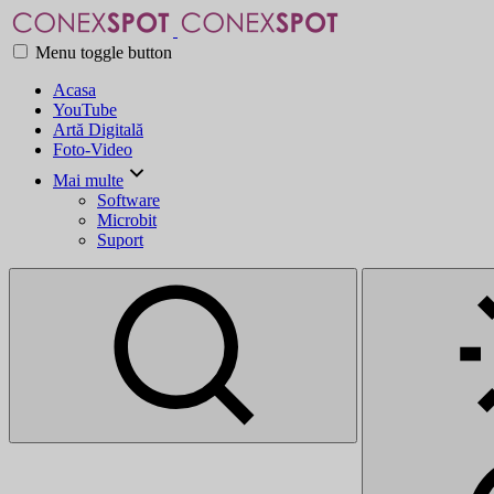
Menu toggle button
Acasa
YouTube
Artă Digitală
Foto-Video
Mai multe
Software
Microbit
Suport