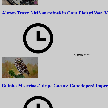
Alstom Traxx 3 MS surprinsă în Gara Ploiești Vest. 
5 min citit
Bufnița Misterioasă de pe Cactus: Capodoperă Impre