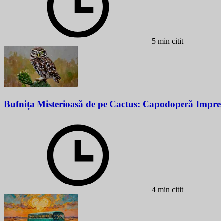
5 min citit
Bufnița Misterioasă de pe Cactus: Capodoperă Impre
4 min citit