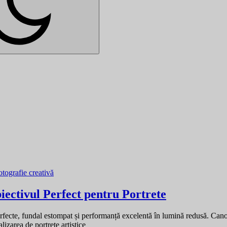
otografie creativă
ctivul Perfect pentru Portrete
cte, fundal estompat și performanță excelentă în lumină redusă. Cano
lizarea de portrete artistice