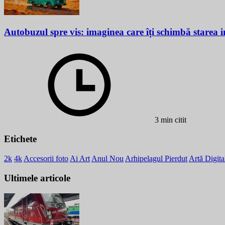
Autobuzul spre vis: imaginea care îți schimbă starea i
3 min citit
Etichete
2k
4k
Accesorii foto
Ai Art
Anul Nou
Arhipelagul Pierdut
Artă Digita
Ultimele articole