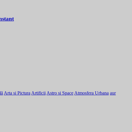
nstant
lă
Arta si Pictura
Artificii
Astro si Space
Atmosfera Urbana
aur