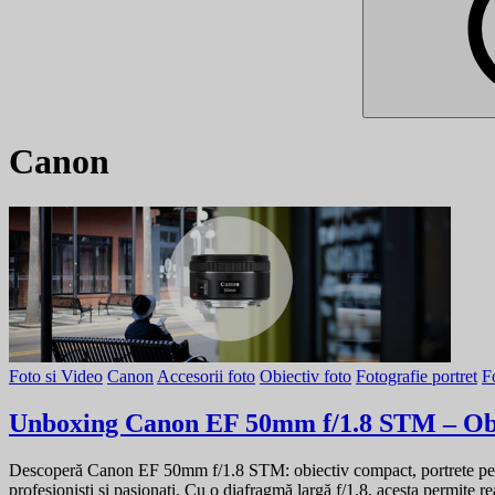
Canon
Foto si Video
Canon
Accesorii foto
Obiectiv foto
Fotografie portret
F
Unboxing Canon EF 50mm f/1.8 STM – Obie
Descoperă Canon EF 50mm f/1.8 STM: obiectiv compact, portrete perfe
profesioniști și pasionați. Cu o diafragmă largă f/1.8, acesta permite rea