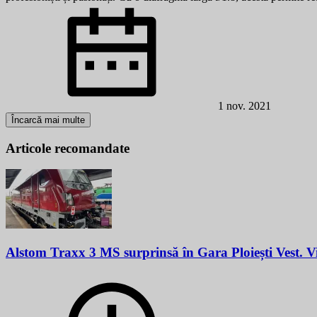
1 nov. 2021
Încarcă mai multe
Articole recomandate
Alstom Traxx 3 MS surprinsă în Gara Ploiești Vest. 