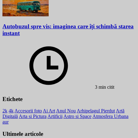
Autobuzul spre vis: imaginea care îți schimbă starea
instant
3 min citit
Etichete
2k
4k
Accesorii foto
Ai Art
Anul Nou
Arhipelagul Pierdut
Artă
Digitală
Arta si Pictura
Artificii
Astro si Space
Atmosfera Urbana
aur
Ultimele articole