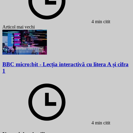
4 min citit
Articol mai vechi
BBC micro:bit - Lecția interactivă cu litera A și cifra
1
4 min citit