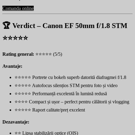
Comanda online
🏆 Verdict – Canon EF 50mm f/1.8 STM
⭐⭐⭐⭐⭐
Rating general:
⭐⭐⭐⭐⭐ (5/5)
Avantaje:
⭐⭐⭐⭐⭐ Portrete cu bokeh superb datorită diafragmei f/1.8
⭐⭐⭐⭐⭐ Autofocus silențios STM pentru foto și video
⭐⭐⭐⭐⭐ Performanță excelentă în lumină redusă
⭐⭐⭐⭐ Compact și ușor – perfect pentru călătorii și vlogging
⭐⭐⭐⭐⭐ Raport calitate/preț excelent
Dezavantaje:
⭐⭐ Lipsa stabilizării optice (OIS)