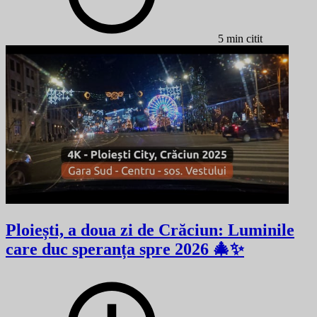
5 min citit
Ploiești, a doua zi de Crăciun: Luminile
care duc speranța spre 2026 🎄✨