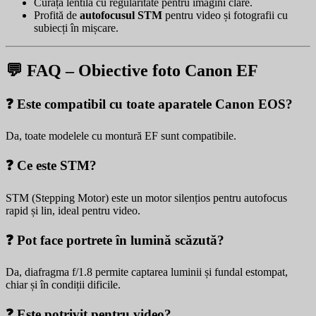
Curăță lentila cu regularitate pentru imagini clare.
Profită de
autofocusul STM
pentru video și fotografii cu
subiecți în mișcare.
💬 FAQ – Obiective foto Canon EF
❓ Este compatibil cu toate aparatele Canon EOS?
Da, toate modelele cu montură EF sunt compatibile.
❓ Ce este STM?
STM (Stepping Motor) este un motor silențios pentru autofocus
rapid și lin, ideal pentru video.
❓ Pot face portrete în lumină scăzută?
Da, diafragma f/1.8 permite captarea luminii și fundal estompat,
chiar și în condiții dificile.
❓ Este potrivit pentru video?