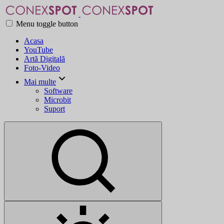
Menu toggle button
Acasa
YouTube
Artă Digitală
Foto-Video
Mai multe
Software
Microbit
Suport