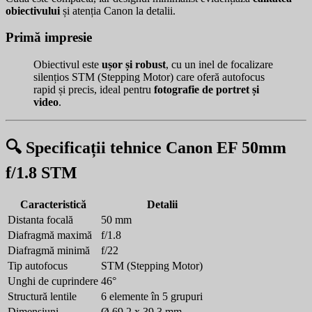
obiectivului
și atenția Canon la detalii.
Primă impresie
Obiectivul este
ușor și robust
, cu un inel de focalizare
silențios STM (Stepping Motor) care oferă autofocus
rapid și precis, ideal pentru
fotografie de portret și
video
.
🔍 Specificații tehnice Canon EF 50mm
f/1.8 STM
Caracteristică
Detalii
Distanta focală
50 mm
Diafragmă maximă
f/1.8
Diafragmă minimă
f/22
Tip autofocus
STM (Stepping Motor)
Unghi de cuprindere
46°
Structură lentile
6 elemente în 5 grupuri
Dimensiuni
Ø 69.2 x 39.3 mm