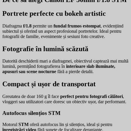
Portrete perfecte cu bokeh artistic
Diafragma
f/1.8
permite un
fundal frumos estompat
, evidențiind
subiectul și oferind un aspect profesional portretelor. Ideal pentru
fotografii de familie, evenimente și sesiuni foto creative.
Fotografie în lumină scăzută
Datorită deschiderii mari a diafragmei, obiectivul captează mai multă
lumină, permițând fotografierea în
interioare slab iluminate,
apusuri sau scene nocturne
fără a pierde detalii.
Compact și ușor de transportat
Greutatea de doar 160 g îl face
perfect pentru fotografi călători
,
vloggeri sau utilizatori care doresc un obiectiv ușor, dar performant.
Autofocus silențios STM
Motorul
STM
oferă autofocus lin și silențios, ideal și pentru
înregistrări video
fără sunete de focalizare deranjante.