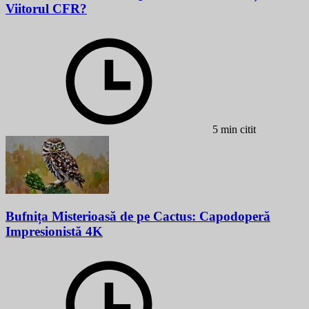
Viitorul CFR?
5 min citit
Bufnița Misterioasă de pe Cactus: Capodoperă
Impresionistă 4K