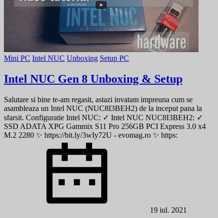
Mini PC
Intel NUC
Unboxing
Setup PC
Intel NUC Gen 8 Unboxing & Setup
Salutare si bine te-am regasit, astazi invatam impreuna cum se
asambleaza un Intel NUC (NUC8I3BEH2) de la inceput pana la
sfarsit. Configuratie Intel NUC: ✓ Intel NUC NUC8I3BEH2: ✓
SSD ADATA XPG Gammix S11 Pro 256GB PCI Express 3.0 x4
M.2 2280 ✨ https://bit.ly/3wIy72U - evomag.ro ✨ https:
19 iul. 2021