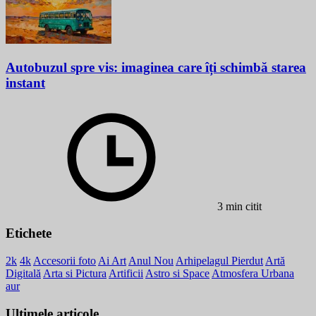
Autobuzul spre vis: imaginea care îți schimbă starea
instant
3 min citit
Etichete
2k
4k
Accesorii foto
Ai Art
Anul Nou
Arhipelagul Pierdut
Artă
Digitală
Arta si Pictura
Artificii
Astro si Space
Atmosfera Urbana
aur
Ultimele articole