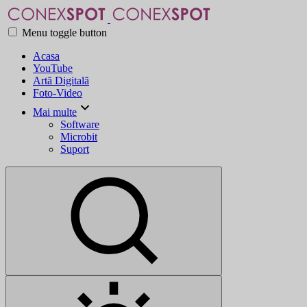
Menu toggle button
Acasa
YouTube
Artă Digitală
Foto-Video
Mai multe
Software
Microbit
Suport