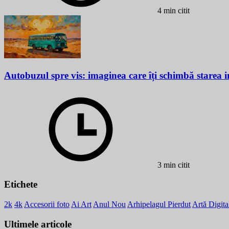
4 min citit
Autobuzul spre vis: imaginea care îți schimbă starea i
3 min citit
Etichete
2k
4k
Accesorii foto
Ai Art
Anul Nou
Arhipelagul Pierdut
Artă Digita
Ultimele articole