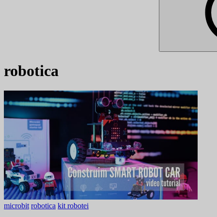
robotica
microbit
robotica
kit robotei