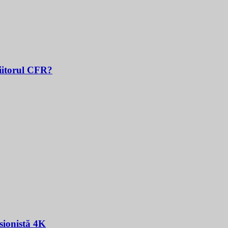
Viitorul CFR?
sionistă 4K