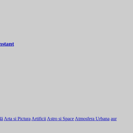
nstant
lă
Arta si Pictura
Artificii
Astro si Space
Atmosfera Urbana
aur