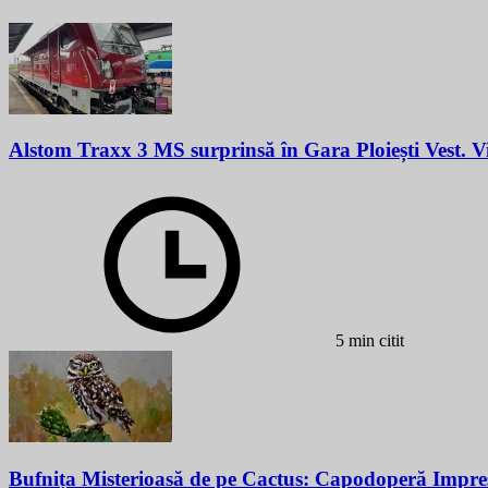
Alstom Traxx 3 MS surprinsă în Gara Ploiești Vest. 
5 min citit
Bufnița Misterioasă de pe Cactus: Capodoperă Impre