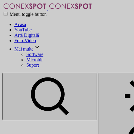
Menu toggle button
Acasa
YouTube
Artă Digitală
Foto-Video
Mai multe
Software
Microbit
Suport