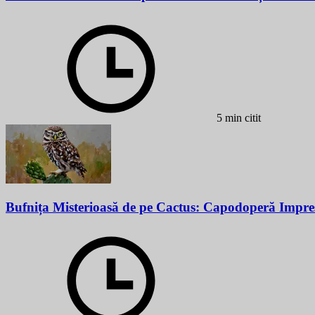
5 min citit
Bufnița Misterioasă de pe Cactus: Capodoperă Impre