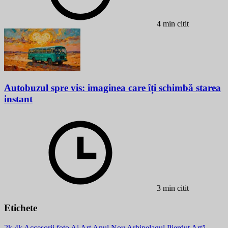
4 min citit
Autobuzul spre vis: imaginea care îți schimbă starea
instant
3 min citit
Etichete
2k
4k
Accesorii foto
Ai Art
Anul Nou
Arhipelagul Pierdut
Artă