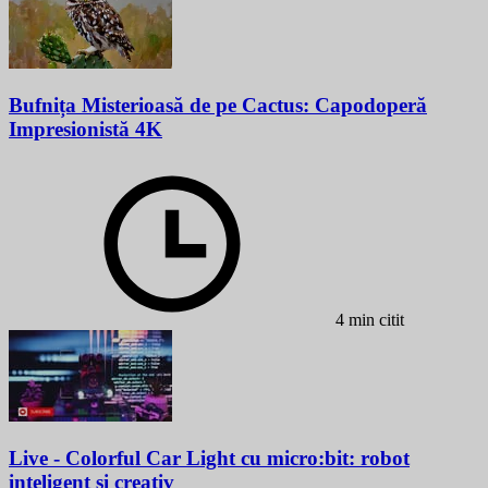
Bufnița Misterioasă de pe Cactus: Capodoperă
Impresionistă 4K
4 min citit
Live - Colorful Car Light cu micro:bit: robot
inteligent și creativ