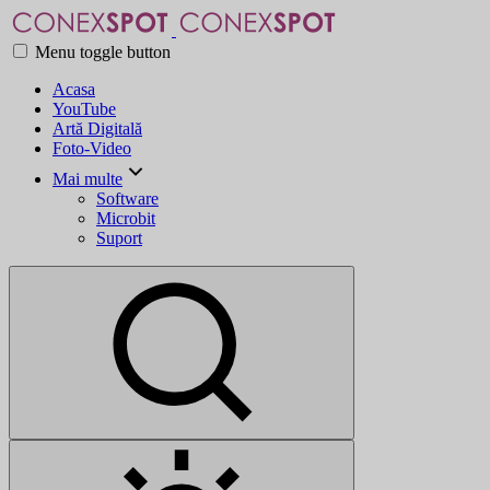
Menu toggle button
Acasa
YouTube
Artă Digitală
Foto-Video
Mai multe
Software
Microbit
Suport