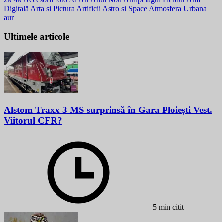
Digitală
Arta si Pictura
Artificii
Astro si Space
Atmosfera Urbana
aur
Ultimele articole
Alstom Traxx 3 MS surprinsă în Gara Ploiești Vest.
Viitorul CFR?
5 min citit