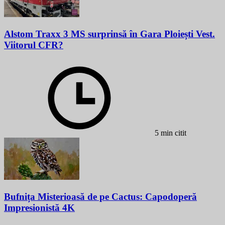
Alstom Traxx 3 MS surprinsă în Gara Ploiești Vest.
Viitorul CFR?
5 min citit
Bufnița Misterioasă de pe Cactus: Capodoperă
Impresionistă 4K