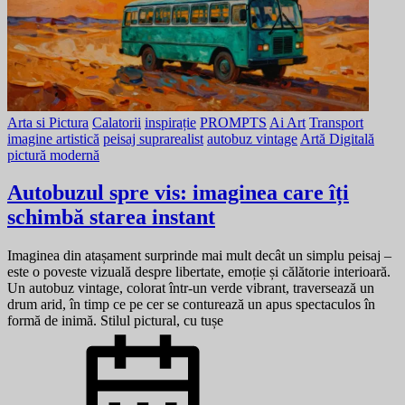
Arta si Pictura
Calatorii
inspirație
PROMPTS
Ai Art
Transport
imagine artistică
peisaj suprarealist
autobuz vintage
Artă Digitală
pictură modernă
Autobuzul spre vis: imaginea care îți
schimbă starea instant
Imaginea din atașament surprinde mai mult decât un simplu peisaj –
este o poveste vizuală despre libertate, emoție și călătorie interioară.
Un autobuz vintage, colorat într-un verde vibrant, traversează un
drum arid, în timp ce pe cer se conturează un apus spectaculos în
formă de inimă. Stilul pictural, cu tușe