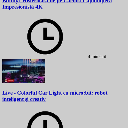
Bufnița Misterioasă de pe Cactus: Capodoperă
Impresionistă 4K
4 min citit
Live - Colorful Car Light cu micro:bit: robot
inteligent și creativ