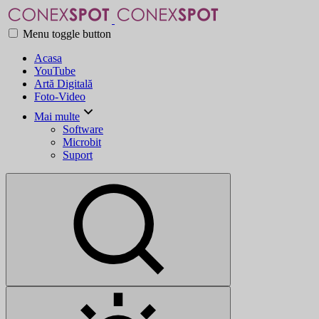
Menu toggle button
Acasa
YouTube
Artă Digitală
Foto-Video
Mai multe
Software
Microbit
Suport